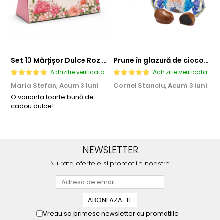
Set 10 Mărțișor Dulce Roz 200g, Cutie Cadou cu Bomboane de Ciocolată
Prune în glazură de ciocolată 2,3 KG
Achizitie verificata
Achizitie verificata
Maria Stefan,
Acum 3 luni
Cornel Stanciu,
Acum 3 luni
A
O varianta foarte bună de
E
cadou dulce!
NEWSLETTER
Nu rata ofertele si promotiile noastre
Vreau sa primesc newsletter cu promotiile