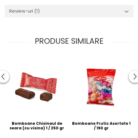
Review-uri
(1)
PRODUSE SIMILARE
Bomboane Chisinaul de
Bomboane Frutic Asortate 1
Ca
seara (cu visina) 1 / 250 gr
/ 190 gr