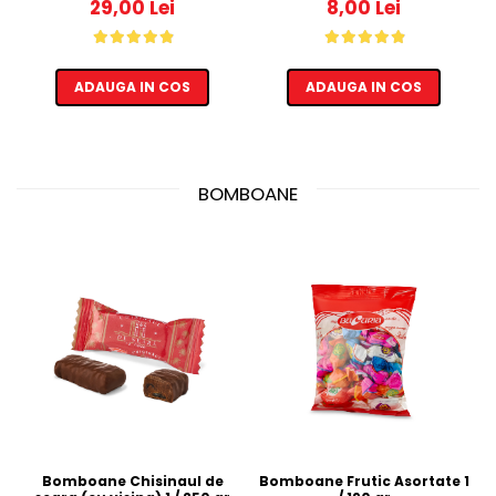
29,00 Lei
8,00 Lei
ADAUGA IN COS
ADAUGA IN COS
BOMBOANE
Bomboane Chisinaul de
Bomboane Frutic Asortate 1
Ca