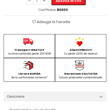
ADAUGA IN COS
Cod Produs:
B0003
Adauga la Favorite
Transport GRATUIT
Clienti FERICITI
La orice comanda peste 250 RON
Cu peste 2000 de recenzii
Livrare RAPIDA
Garantam CALITATEA
de la confirmarea comenzii*
tuturor produselor comercializate
Descriere
Bomboană cu ulei de mentă.