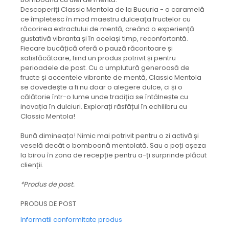
Descoperiți Classic Mentola de la Bucuria - o caramelă
ce împletesc în mod maestru dulceața fructelor cu
răcorirea extractului de mentă, creând o experiență
gustativă vibranta și în același timp, reconfortantă.
Fiecare bucățică oferă o pauză răcoritoare și
satisfăcătoare, fiind un produs potrivit și pentru
perioadele de post. Cu o umplutură generoasă de
fructe și accentele vibrante de mentă, Classic Mentola
se dovedește a fi nu doar o alegere dulce, ci și o
călătorie într-o lume unde tradiția se întâlnește cu
inovația în dulciuri. Explorați răsfățul în echilibru cu
Classic Mentola!
Bună dimineața! Nimic mai potrivit pentru o zi activă și
veselă decât o bomboană mentolată. Sau o poți așeza
la birou în zona de recepție pentru a-ți surprinde plăcut
clienții.
*Produs de post.
PRODUS DE POST
Informatii conformitate produs