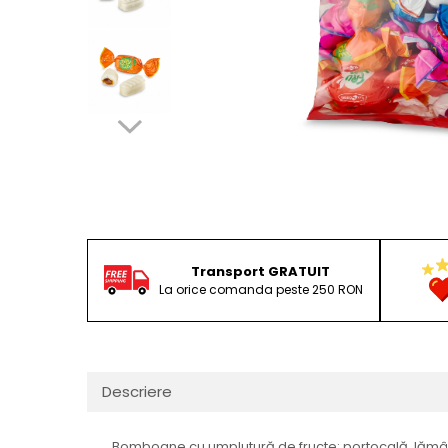
Transport GRATUIT
La orice comanda peste 250 RON
Descriere
Bomboane cu umplutură de fructe: portocală, lămâi