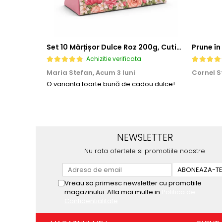
Set 10 Mărțișor Dulce Roz 200g, Cutie Cadou cu Bomboane de Ciocolată
Prune în
Achizitie verificata
Maria Stefan,
Acum 3 luni
Cornel S
O varianta foarte bună de cadou dulce!
NEWSLETTER
Nu rata ofertele si promotiile noastre
Vreau sa primesc newsletter cu promotiile
magazinului. Afla mai multe in
Politica de
Confidentialitate