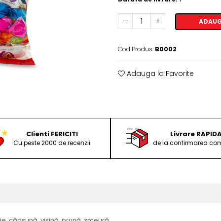
ADAUG
Cod Produs:
B0002
Adauga la Favorite
Clienti FERICITI
Livrare RAPID
Cu peste 2000 de recenzii
de la confirmarea com
e, căpşună, vişină, prună, zmeură.