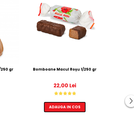
/250 gr
Bomboane Macul Roșu 1/250 gr
Bomb
22,00 Lei
ADAUGA IN COS