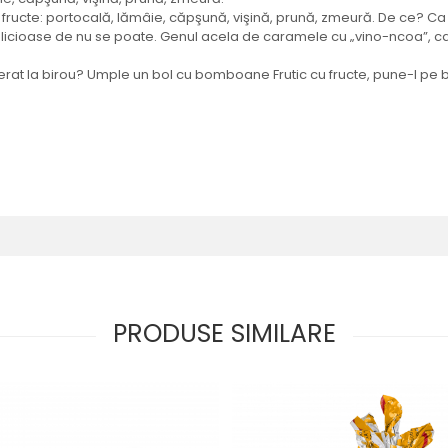
cte: portocală, lămâie, căpşună, vişină, prună, zmeură. De ce? Ca să 
 delicioase de nu se poate. Genul acela de caramele cu „vino-ncoa”, ca
erat la birou? Umple un bol cu bomboane Frutic cu fructe, pune-l pe bi
PRODUSE SIMILARE