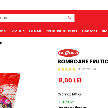
ane
La cutie
La BAX
PRODUSE DE POST
Contact
Blo
gr
BOMBOANE FRUTIC 
3 Review-uri
8,00 LEI
Gramaj
:
190 gr
IN STOC
Durata de livrare:
1