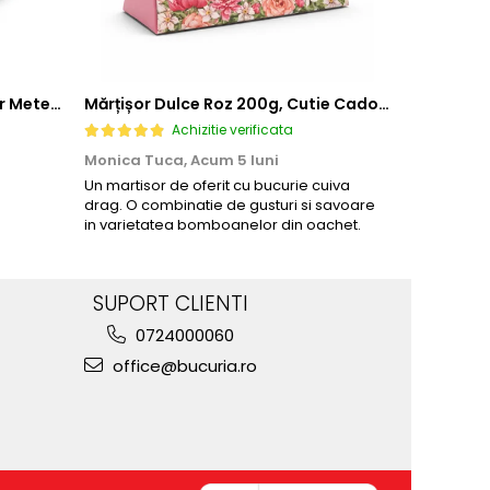
Bomboane Bucuria fara zahar Meteorit SANA 1/250 gr
Mărțișor Dulce Roz 200g, Cutie Cadou cu Bomboane de Ciocolată
Achizitie verificata
Monica Tuca,
Acum 5 luni
Monica Tu
Un martisor de oferit cu bucurie cuiva
Deosebit de
drag. O combinatie de gusturi si savoare
contin zaha
in varietatea bomboanelor din oachet.
ciocolatei 
abundenta.
SUPORT CLIENTI
0724000060
office@bucuria.ro