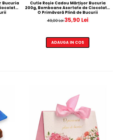
or Bucuria
Cutie Roșie Cadou Mărțișor Bucuria
Mix de bom
iocolată,
200g, Bomboane Asortate de Ciocolată,
rii
O Primăvară Plină de Bucurii
35,90 Lei
49,00 Lei
ADAUGA IN COS