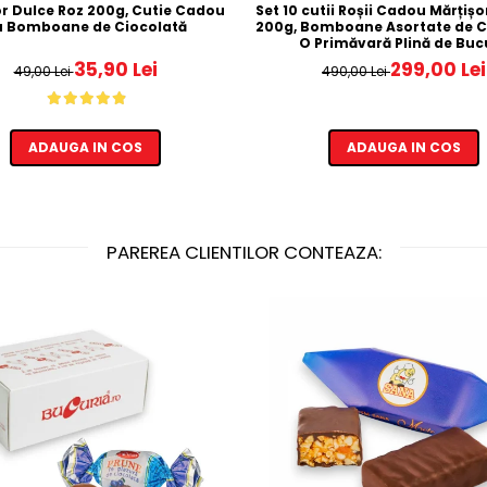
or Dulce Roz 200g, Cutie Cadou
Set 10 cutii Roșii Cadou Mărțiș
u Bomboane de Ciocolată
200g, Bomboane Asortate de C
O Primăvară Plină de Bucu
35,90 Lei
299,00 Lei
49,00 Lei
490,00 Lei
ADAUGA IN COS
ADAUGA IN COS
PAREREA CLIENTILOR CONTEAZA: