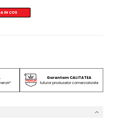
A IN COS
A
Garantam CALITATEA
enzii*
tuturor produselor comercializate