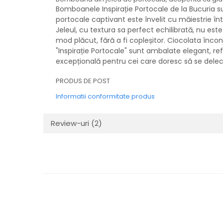
Bomboanele Inspirație Portocale de la Bucuria sun
portocale captivant este învelit cu măiestrie în
Jeleul, cu textura sa perfect echilibrată, nu es
mod plăcut, fără a fi copleșitor. Ciocolata în
"Inspirație Portocale" sunt ambalate elegant, re
excepțională pentru cei care doresc să se dele
PRODUS DE POST
Informatii conformitate produs
Review-uri
(2)