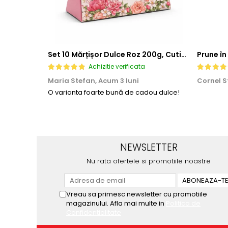
Set 10 Mărțișor Dulce Roz 200g, Cutie Cadou cu Bomboane de Ciocolată
Prune în
Achizitie verificata
Maria Stefan,
Acum 3 luni
Cornel S
O varianta foarte bună de cadou dulce!
NEWSLETTER
Nu rata ofertele si promotiile noastre
Vreau sa primesc newsletter cu promotiile
magazinului. Afla mai multe in
Politica de
Confidentialitate