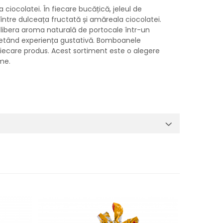
 ciocolatei. În fiecare bucățică, jeleul de
 între dulceața fructată și amăreala ciocolatei.
 elibera aroma naturală de portocale într-un
pletând experiența gustativă. Bomboanele
 fiecare produs. Acest sortiment este o alegere
me.