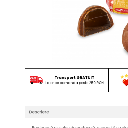
Transport GRATUIT
La orice comanda peste 250 RON
Descriere
Bomboană din jeleu de portocală, acoperită cu gla