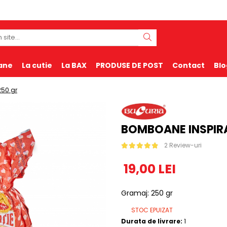
ane
La cutie
La BAX
PRODUSE DE POST
Contact
Blo
250 gr
BOMBOANE INSPIRA
2 Review-uri
19,00 LEI
Gramaj
:
250 gr
STOC EPUIZAT
Durata de livrare:
1