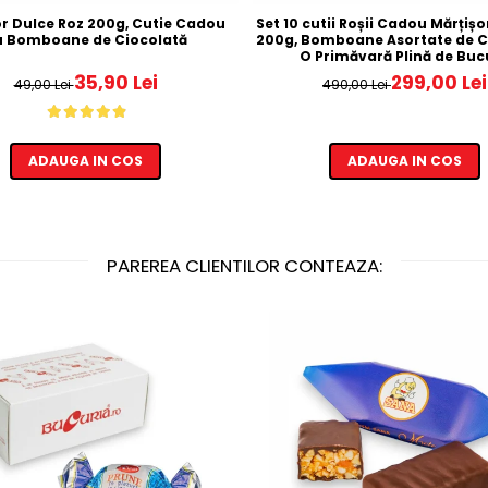
or Dulce Roz 200g, Cutie Cadou
Set 10 cutii Roșii Cadou Mărțiș
u Bomboane de Ciocolată
200g, Bomboane Asortate de C
O Primăvară Plină de Bucu
35,90 Lei
299,00 Lei
49,00 Lei
490,00 Lei
ADAUGA IN COS
ADAUGA IN COS
PAREREA CLIENTILOR CONTEAZA: