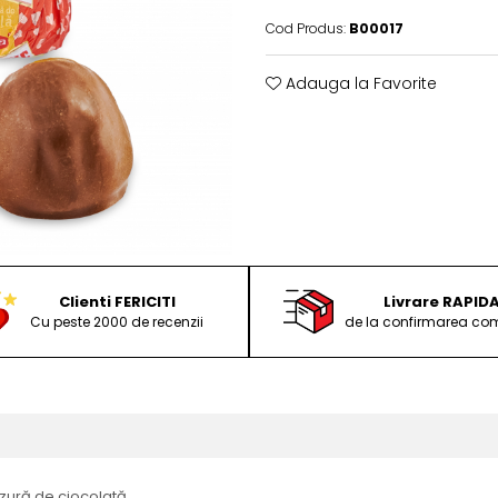
Cod Produs:
B00017
Adauga la Favorite
Clienti FERICITI
Livrare RAPID
Cu peste 2000 de recenzii
de la confirmarea com
zură de ciocolată.