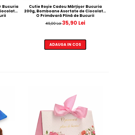
or Bucuria
Cutie Roșie Cadou Mărțișor Bucuria
Mix de bom
iocolată,
200g, Bomboane Asortate de Ciocolată,
rii
O Primăvară Plină de Bucurii
35,90 Lei
49,00 Lei
ADAUGA IN COS