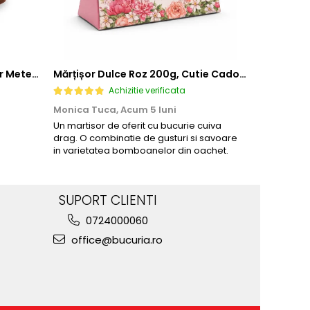
Bomboane Bucuria fara zahar Meteorit SANA 1/250 gr
Mărțișor Dulce Roz 200g, Cutie Cadou cu Bomboane de Ciocolată
Achizitie verificata
Monica Tuca,
Acum 5 luni
Monica Tu
Un martisor de oferit cu bucurie cuiva
Deosebit de
drag. O combinatie de gusturi si savoare
contin zaha
in varietatea bomboanelor din oachet.
ciocolatei 
abundenta.
SUPORT CLIENTI
0724000060
office@bucuria.ro