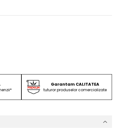
A
Garantam CALITATEA
enzii*
tuturor produselor comercializate