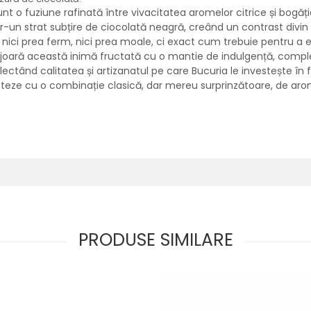
t o fuziune rafinată între vivacitatea aromelor citrice și bogăția
tr-un strat subțire de ciocolată neagră, creând un contrast divin
te nici prea ferm, nici prea moale, ci exact cum trebuie pentru a
conjoară această inimă fructată cu o mantie de indulgență, com
flectând calitatea și artizanatul pe care Bucuria le investește în
cteze cu o combinație clasică, dar mereu surprinzătoare, de aro
PRODUSE SIMILARE