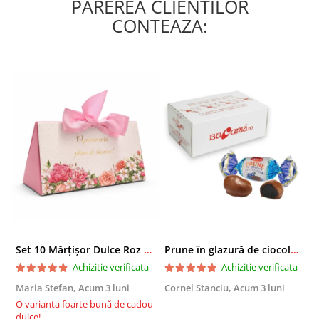
PAREREA CLIENTILOR
CONTEAZA:
Set 10 Mărțișor Dulce Roz 200g, Cutie Cadou cu Bomboane de Ciocolată
Prune în glazură de ciocolată 2,3 KG
Achizitie verificata
Achizitie verificata
Maria Stefan,
Acum 3 luni
Cornel Stanciu,
Acum 3 luni
A
O varianta foarte bună de cadou
E
dulce!