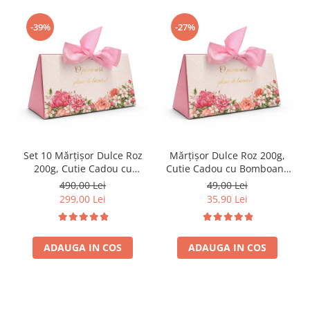
-39%
-27%
Set 10 Mărțișor Dulce Roz
Mărțișor Dulce Roz 200g,
200g, Cutie Cadou cu
Cutie Cadou cu Bomboane
Bomboane de Ciocolată
de Ciocolată
490,00 Lei
49,00 Lei
299,00 Lei
35,90 Lei
ADAUGA IN COS
ADAUGA IN COS