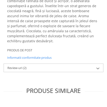
combinație rafinată de dulce și acrișor, o adevărată
capodoperă a gustului. Învelite într-un strat generos de
ciocolată neagră, fină și lucioasă, aceste bomboane
ascund inima lor vibrantă de jeleu de caise. Aroma
intensă de caise proaspete este capturată în jeleul dens
și parfumat, oferind o explozie de savoare la fiecare
mușcătură. Ciocolata, cu amăruiala sa caracteristică,
complementează perfect dulceața fructată, creând un
echilibru gustativ desăvârșit.
PRODUS DE POST
Informatii conformitate produs
Review-uri
(2)
PRODUSE SIMILARE