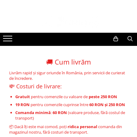
🚚 Cum livrăm
Livrăm rapid și sigur oriunde în România, prin servicii de curierat
de încredere.
💸 Costuri de livrare:
Gratuit
pentru comenzile cu valoare de
peste 250 RON
19 RON
pentru comenzile cuprinse între
60 RON și 250 RON
Comanda minimă
:
60 RON
(valoare produse, fără costul de
transport)
📦 Dacă îți este mai comod, poți
ridica personal
comanda din
magazinul nostru, fără costuri de transport.