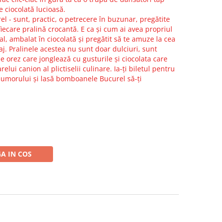
e ciocolată lucioasă.
el - sunt, practic, o petrecere în buzunar, pregătite
iecare pralină crocantă. E ca și cum ai avea propriul
, ambalat în ciocolată și pregătit să te amuze la cea
. Pralinele acestea nu sunt doar dulciuri, sunt
e orez care jonglează cu gusturile și ciocolata care
ui canion al plictiselii culinare. Ia-ți biletul pentru
l umorului și lasă bomboanele Bucurel să-ți
A IN COS