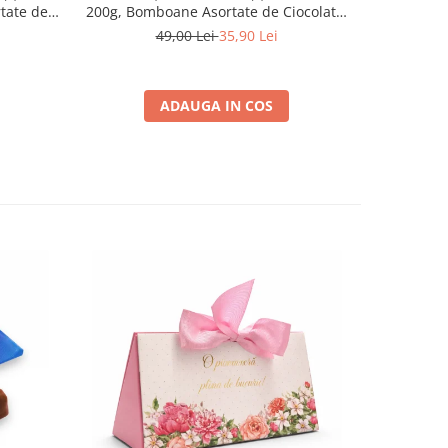
tate de
200g, Bomboane Asortate de Ciocolată,
e Bucurii
O Primăvară Plină de Bucurii
49,00 Lei
35,90 Lei
ADAUGA IN COS