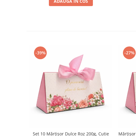
ADAUGA IN COS
-39%
-27%
Set 10 Mărțișor Dulce Roz 200g, Cutie
Mărțișor