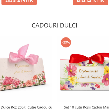
ADAUGA IN COS
ADAUGA IN COS
CADOURI DULCI
-39%
 Dulce Roz 200g, Cutie Cadou cu
Set 10 cutii Roșii Cadou Măr