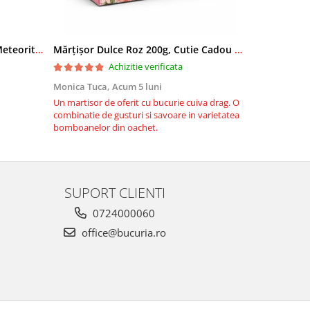
Bomboane Bucuria fara zahar Meteorit SANA 1/250 gr
Mărțișor Dulce Roz 200g, Cutie Cadou cu Bomboane de Ciocolată
Achizitie verificata
Monica Tuca,
Acum 5 luni
Monica Tuca
Un martisor de oferit cu bucurie cuiva drag. O
Deosebit de 
combinatie de gusturi si savoare in varietatea
zahar. Se sim
bomboanelor din oachet.
combinata cu
SUPORT CLIENTI
0724000060
office@bucuria.ro