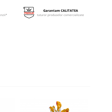
Garantam CALITATEA
nzii*
tuturor produselor comercializate