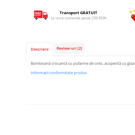
Transport GRATUIT
La orice comanda peste 250 RON
Review-uri
(2)
Descriere
Bomboană crocantă cu pufarine de orez, acoperită cu glazu
Informatii conformitate produs