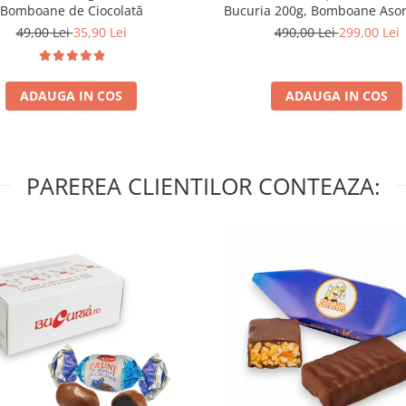
Bomboane de Ciocolată
Bucuria 200g, Bomboane Asor
Ciocolată, O Primăvară Plină d
49,00 Lei
35,90 Lei
490,00 Lei
299,00 Lei
ADAUGA IN COS
ADAUGA IN COS
PAREREA CLIENTILOR CONTEAZA: