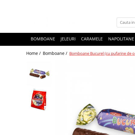
BOMBOANE
JELEURI
CARAMELE
NAPOLITANE
Home /
Bomboane /
Bomboane Bucurel (cu pufarine de ore