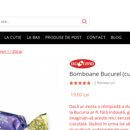
LA CUTIE
LA BAX
PRODUSE DE POST
CONTACT
BLOG
z) 1 / 250 gr
Bomboane Bucurel (cu p
2 Review-uri
19,00 Lei
Dacă ar exista o olimpiadă a d
la Bucuria ar fi, fără îndoială
Imaginați-vă aceste mici senzaț
ciocolată, lăsând în urma lor vâ
mușcătură, pufarinele de orez f