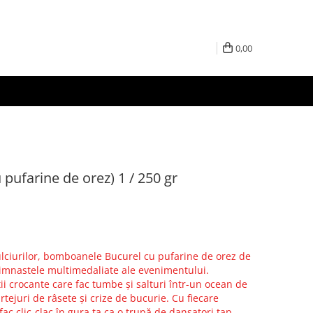
0,00
ufarine de orez) 1 / 250 gr
ulciurilor, bomboanele Bucurel cu pufarine de orez de
, gimnastele multimedaliate ale evenimentului.
ii crocante care fac tumbe și salturi într-un ocean de
rtejuri de râsete și crize de bucurie. Cu fiecare
ac clic-clac în gura ta ca o trupă de dansatori tap