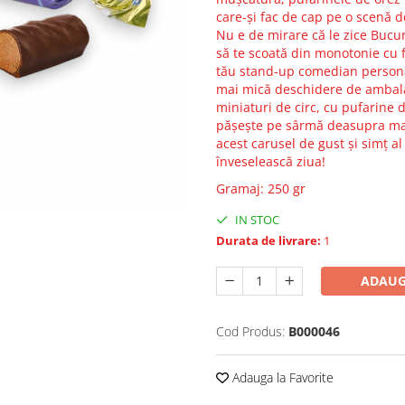
care-și fac de cap pe o scenă d
Nu e de mirare că le zice Bucur
să te scoată din monotonie cu f
tău stand-up comedian personal
mai mică deschidere de ambalaj
miniaturi de circ, cu pufarine d
pășește pe sârmă deasupra marel
acest carusel de gust și simț a
înveselească ziua!
Gramaj
:
250 gr
IN STOC
Durata de livrare:
1
ADAUG
Cod Produs:
B000046
Adauga la Favorite