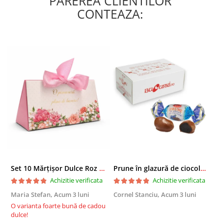
PAREREA CLIENTILOR
CONTEAZA:
Set 10 Mărțișor Dulce Roz 200g, Cutie Cadou cu Bomboane de Ciocolată
Prune în glazură de ciocolată 2,3 KG
Achizitie verificata
Achizitie verificata
Maria Stefan,
Acum 3 luni
Cornel Stanciu,
Acum 3 luni
A
O varianta foarte bună de cadou
E
dulce!