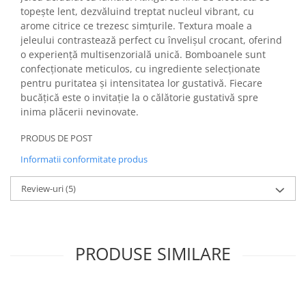
topește lent, dezvăluind treptat nucleul vibrant, cu
arome citrice ce trezesc simțurile. Textura moale a
jeleului contrastează perfect cu învelișul crocant, oferind
o experiență multisenzorială unică. Bomboanele sunt
confecționate meticulos, cu ingrediente selecționate
pentru puritatea și intensitatea lor gustativă. Fiecare
bucățică este o invitație la o călătorie gustativă spre
inima plăcerii nevinovate.
PRODUS DE POST
Informatii conformitate produs
Review-uri
(5)
PRODUSE SIMILARE