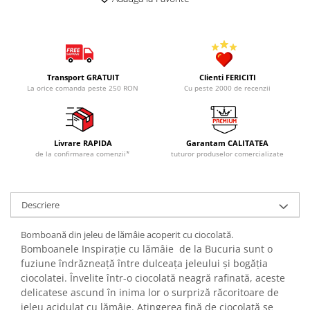
Transport GRATUIT
Clienti FERICITI
La orice comanda peste 250 RON
Cu peste 2000 de recenzii
Livrare RAPIDA
Garantam CALITATEA
de la confirmarea comenzii*
tuturor produselor comercializate
Descriere
Bomboană din jeleu de lămâie acoperit cu ciocolată.
Bomboanele Inspirație cu lămâie de la Bucuria sunt o
fuziune îndrăzneață între dulceața jeleului și bogăția
ciocolatei. Învelite într-o ciocolată neagră rafinată, aceste
delicatese ascund în inima lor o surpriză răcoritoare de
jeleu acidulat cu lămâie. Atingerea fină de ciocolată se