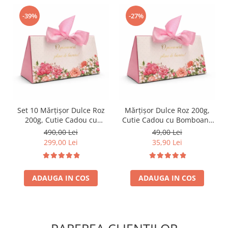
-39%
-27%
Set 10 Mărțișor Dulce Roz
Mărțișor Dulce Roz 200g,
200g, Cutie Cadou cu
Cutie Cadou cu Bomboane
Bomboane de Ciocolată
de Ciocolată
490,00 Lei
49,00 Lei
299,00 Lei
35,90 Lei
ADAUGA IN COS
ADAUGA IN COS