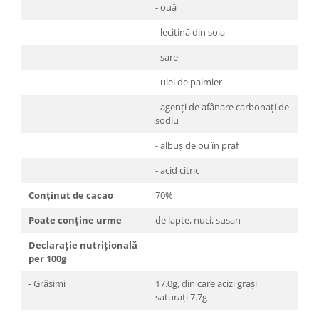
- ouă
- lecitină din soia
- sare
- ulei de palmier
- agenți de afânare carbonați de
sodiu
- albuș de ou în praf
- acid citric
Conținut de cacao
70%
Poate conține urme
de lapte, nuci, susan
Declarație nutrițională
per 100g
- Grăsimi
17.0g, din care acizi grași
saturați 7.7g