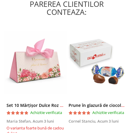
PAREREA CLIENTILOR
CONTEAZA:
Set 10 Mărțișor Dulce Roz 200g, Cutie Cadou cu Bomboane de Ciocolată
Prune în glazură de ciocolată 2,3 KG
Achizitie verificata
Achizitie verificata
Maria Stefan,
Acum 3 luni
Cornel Stanciu,
Acum 3 luni
A
O varianta foarte bună de cadou
E