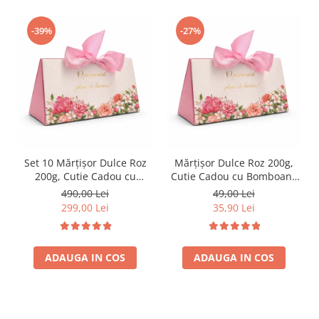
-39%
-27%
Set 10 Mărțișor Dulce Roz
Mărțișor Dulce Roz 200g,
200g, Cutie Cadou cu
Cutie Cadou cu Bomboane
Bomboane de Ciocolată
de Ciocolată
490,00 Lei
49,00 Lei
299,00 Lei
35,90 Lei
ADAUGA IN COS
ADAUGA IN COS