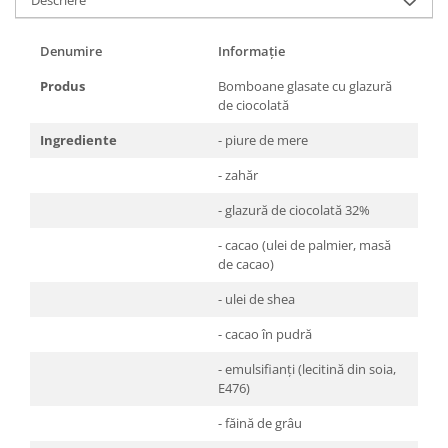
Descriere
Denumire
Informație
Produs
Bomboane glasate cu glazură
de ciocolată
Ingrediente
- piure de mere
- zahăr
- glazură de ciocolată 32%
- cacao (ulei de palmier, masă
de cacao)
- ulei de shea
- cacao în pudră
- emulsifianți (lecitină din soia,
E476)
- făină de grâu