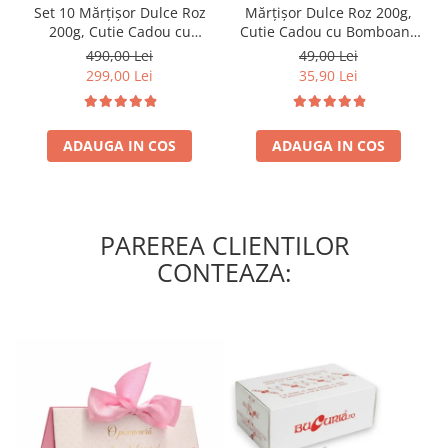
Set 10 Mărțișor Dulce Roz
Mărțișor Dulce Roz 200g,
200g, Cutie Cadou cu
Cutie Cadou cu Bomboane
Bomboane de Ciocolată
de Ciocolată
490,00 Lei
49,00 Lei
299,00 Lei
35,90 Lei
ADAUGA IN COS
ADAUGA IN COS
PAREREA CLIENTILOR
CONTEAZA: