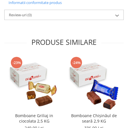
Informatii conformitate produs
Review-uri
(0)
PRODUSE SIMILARE
-23%
-24%
Bomboane Griliaj in
Bomboane Chişinăul de
ciocolata 2,5 KG
seară 2,9 KG
249,00 Lei
336,00 Lei