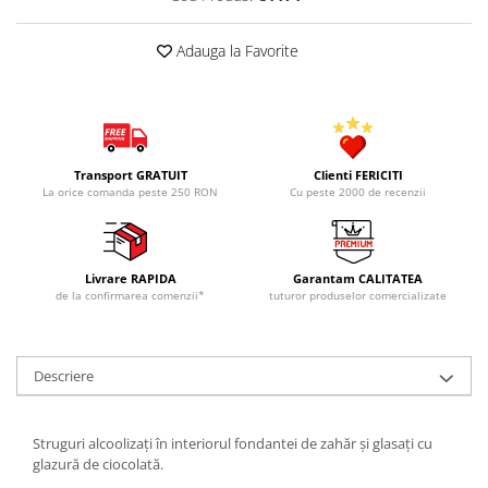
Adauga la Favorite
Transport GRATUIT
Clienti FERICITI
La orice comanda peste 250 RON
Cu peste 2000 de recenzii
Livrare RAPIDA
Garantam CALITATEA
de la confirmarea comenzii*
tuturor produselor comercializate
Descriere
Struguri alcoolizați în interiorul fondantei de zahăr şi glasați cu
glazură de ciocolată.