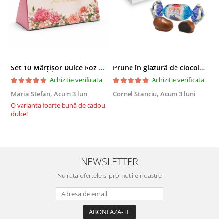
Set 10 Mărțișor Dulce Roz 200g, Cutie Cadou cu Bomboane de Ciocolată
Prune în glazură de ciocolată 2,3 KG
Achizitie verificata
Achizitie verificata
Maria Stefan,
Acum 3 luni
Cornel Stanciu,
Acum 3 luni
A
O varianta foarte bună de cadou
E
dulce!
NEWSLETTER
Nu rata ofertele si promotiile noastre