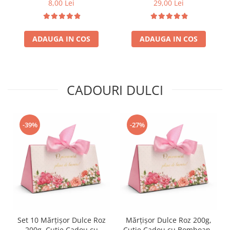
8,00 Lei
29,00 Lei
ADAUGA IN COS
ADAUGA IN COS
CADOURI DULCI
-39%
-27%
Set 10 Mărțișor Dulce Roz
Mărțișor Dulce Roz 200g,
200g, Cutie Cadou cu
Cutie Cadou cu Bomboane