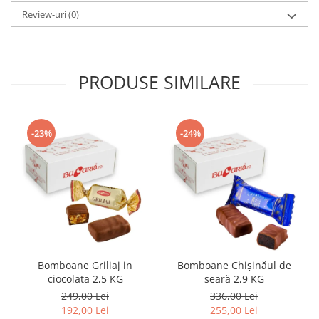
Review-uri
(0)
PRODUSE SIMILARE
-23%
-24%
Bomboane Griliaj in
Bomboane Chişinăul de
ciocolata 2,5 KG
seară 2,9 KG
249,00 Lei
336,00 Lei
192,00 Lei
255,00 Lei