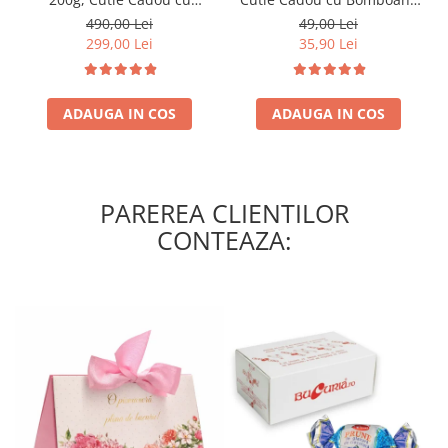
Bomboane de Ciocolată
de Ciocolată
490,00 Lei
49,00 Lei
299,00 Lei
35,90 Lei
ADAUGA IN COS
ADAUGA IN COS
PAREREA CLIENTILOR
CONTEAZA: