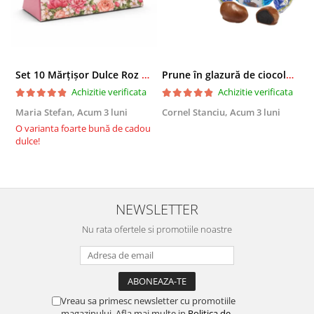
Set 10 Mărțișor Dulce Roz 200g, Cutie Cadou cu Bomboane de Ciocolată
Prune în glazură de ciocolată 2,3 KG
Achizitie verificata
Achizitie verificata
Maria Stefan,
Acum 3 luni
Cornel Stanciu,
Acum 3 luni
A
O varianta foarte bună de cadou
E
dulce!
NEWSLETTER
Nu rata ofertele si promotiile noastre
Vreau sa primesc newsletter cu promotiile
magazinului. Afla mai multe in
Politica de