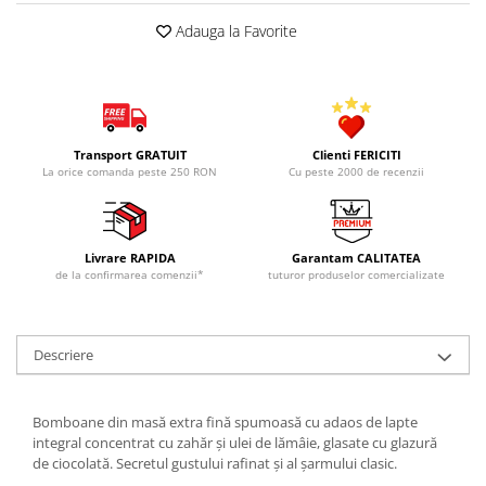
Adauga la Favorite
Transport GRATUIT
Clienti FERICITI
La orice comanda peste 250 RON
Cu peste 2000 de recenzii
Livrare RAPIDA
Garantam CALITATEA
de la confirmarea comenzii*
tuturor produselor comercializate
Descriere
Bomboane din masă extra fină spumoasă cu adaos de lapte
integral concentrat cu zahăr şi ulei de lămâie, glasate cu glazură
de ciocolată. Secretul gustului rafinat şi al şarmului clasic.