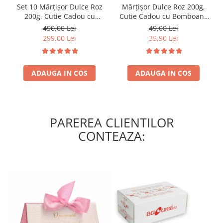
Set 10 Mărțișor Dulce Roz
Mărțișor Dulce Roz 200g,
200g, Cutie Cadou cu
Cutie Cadou cu Bomboane
Bomboane de Ciocolată
de Ciocolată
490,00 Lei
49,00 Lei
299,00 Lei
35,90 Lei
ADAUGA IN COS
ADAUGA IN COS
PAREREA CLIENTILOR
CONTEAZA: