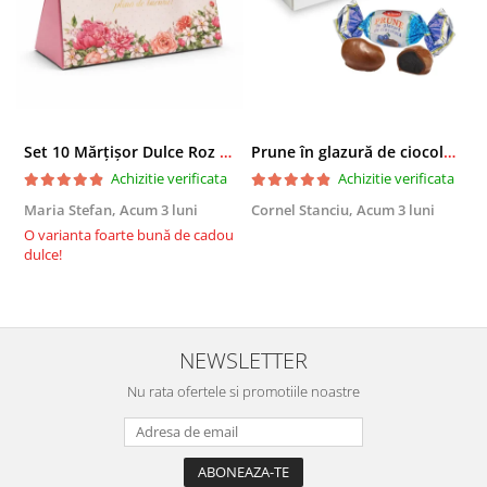
Set 10 Mărțișor Dulce Roz 200g, Cutie Cadou cu Bomboane de Ciocolată
Prune în glazură de ciocolată 2,3 KG
Achizitie verificata
Achizitie verificata
Maria Stefan,
Acum 3 luni
Cornel Stanciu,
Acum 3 luni
A
O varianta foarte bună de cadou
E
dulce!
NEWSLETTER
Nu rata ofertele si promotiile noastre