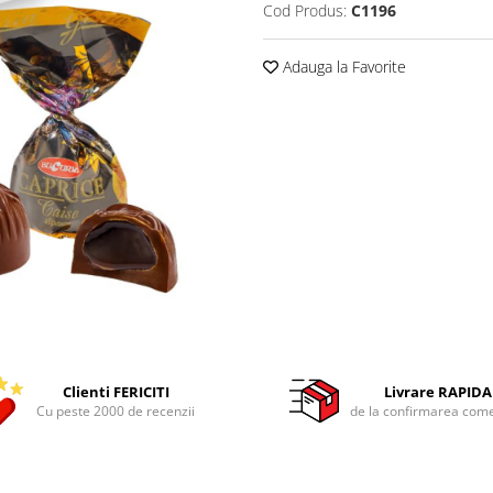
Cod Produs:
C1196
Adauga la Favorite
Clienti FERICITI
Livrare RAPIDA
Cu peste 2000 de recenzii
de la confirmarea come