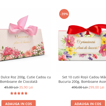
-39%
 Dulce Roz 200g, Cutie Cadou cu
Set 10 cutii Roșii Cadou Măr
Bomboane de Ciocolată
Bucuria 200g, Bomboane Asor
Ciocolată, O Primăvară Plină d
49,00 Lei
35,90 Lei
490,00 Lei
299,00 Lei
ADAUGA IN COS
ADAUGA IN COS