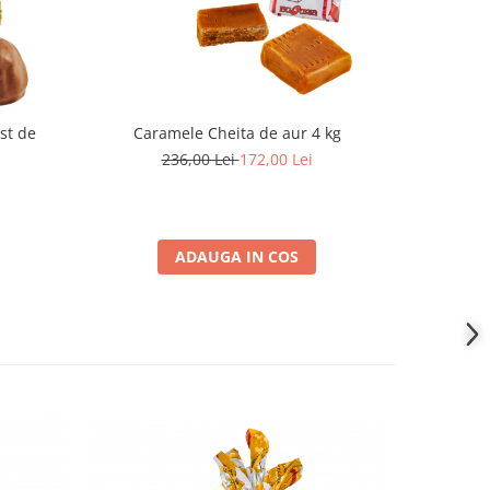
st de
Caramele Cheita de aur 4 kg
Bombo
236,00 Lei
172,00 Lei
2
ADAUGA IN COS