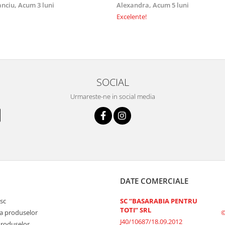
anciu,
Acum 3 luni
Alexandra,
Acum 5 luni
Excelente!
SOCIAL
Urmareste-ne in social media
DATE COMERCIALE
sc
SC “BASARABIA PENTRU
TOTI” SRL
a produselor
©
J40/10687/18.09.2012
Produselor