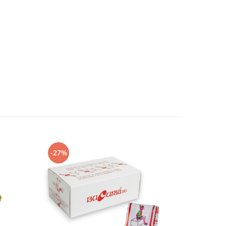
-27%
-22%