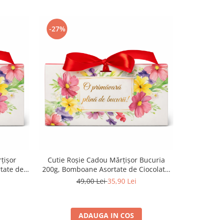
-27%
-14%
țișor
Cutie Roșie Cadou Mărțișor Bucuria
Mix de bom
tate de
200g, Bomboane Asortate de Ciocolată,
e Bucurii
O Primăvară Plină de Bucurii
49,00 Lei
35,90 Lei
ADAUGA IN COS