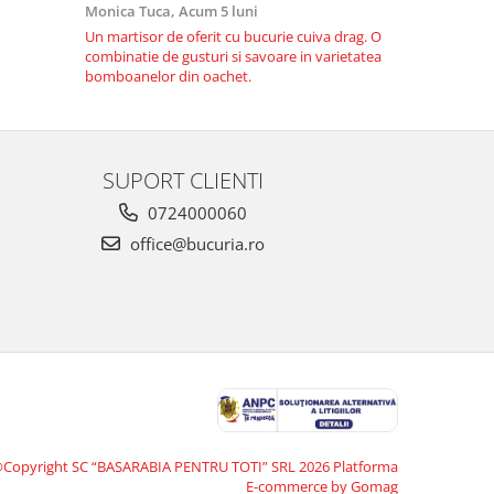
Monica Tuca,
Acum 5 luni
Monica Tuca
Un martisor de oferit cu bucurie cuiva drag. O
Deosebit de 
combinatie de gusturi si savoare in varietatea
zahar. Se sim
bomboanelor din oachet.
combinata cu
SUPORT CLIENTI
0724000060
office@bucuria.ro
Copyright SC “BASARABIA PENTRU TOTI” SRL 2026
Platforma
E-commerce by Gomag