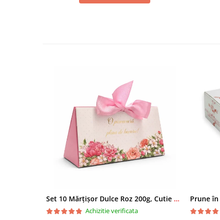
Set 10 Mărțișor Dulce Roz 200g, Cutie Cadou cu Bomboane de Ciocolată
Prune în
Achizitie verificata