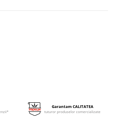
Garantam CALITATEA
nzii*
tuturor produselor comercializate