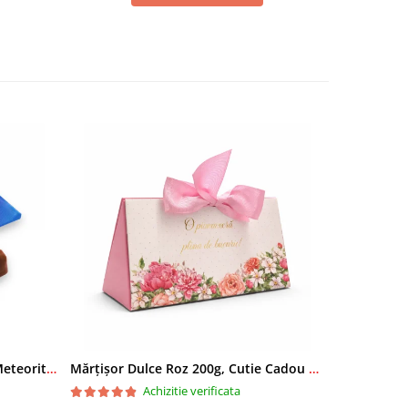
Bomboane Bucuria fara zahar Meteorit SANA 1/250 gr
Mărțișor Dulce Roz 200g, Cutie Cadou cu Bomboane de Ciocolată
Achizitie verificata