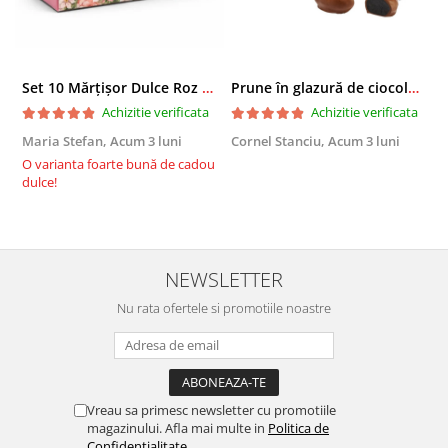
Set 10 Mărțișor Dulce Roz 200g, Cutie Cadou cu Bomboane de Ciocolată
Prune în glazură de ciocolată 2,3 KG
Achizitie verificata
Achizitie verificata
Maria Stefan,
Acum 3 luni
Cornel Stanciu,
Acum 3 luni
A
O varianta foarte bună de cadou
E
dulce!
NEWSLETTER
Nu rata ofertele si promotiile noastre
Vreau sa primesc newsletter cu promotiile
magazinului. Afla mai multe in
Politica de
Confidentialitate