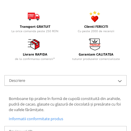
Transport GRATUIT
Clienti FERICITI
La orice comanda peste 250 RON
Cu peste 2000 de recenzii
Livrare RAPIDA
Garantam CALITATEA
de la confirmarea comenzii*
tuturor produselor comercializate
Descriere
Bomboane tip praline în formă de cupolă constituită din arahide,
pudră de cacao, glasate cu glazură de ciocolată şi presărate cu foi
de vafele fărâmiţate.
Informatii conformitate produs