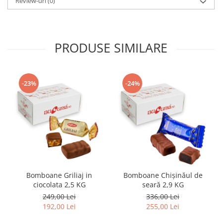
Review-uri
(0)
PRODUSE SIMILARE
-23%
-24%
Bomboane Griliaj in
Bomboane Chişinăul de
ciocolata 2,5 KG
seară 2,9 KG
249,00 Lei
336,00 Lei
192,00 Lei
255,00 Lei