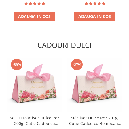
ADAUGA IN COS
ADAUGA IN COS
CADOURI DULCI
-39%
-27%
Set 10 Mărțișor Dulce Roz
Mărțișor Dulce Roz 200g,
200g, Cutie Cadou cu
Cutie Cadou cu Bomboane
Bomboane de Ciocolată
de Ciocolată