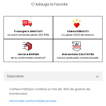
Adauga la Favorite
Transport GRATUIT
Clienti FERICITI
La orice comanda peste 250 RON
Cu peste 2000 de recenzii
Livrare RAPIDA
Garantam CALITATEA
de la confirmarea comenzii*
tuturor produselor comercializate
Descriere
Cartea mărțișor contine un mix de 900 de grame de
bomboane .
Informatii conformitate produs