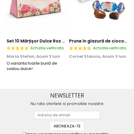
Set 10 Mărțișor Dulce Roz 200g, Cutie Cadou cu Bomboane de Ciocolată
Prune în glazură de ciocolată 2,3 KG
Achizitie verificata
Achizitie verificata
Maria Stefan,
Acum 3 luni
Cornel Stanciu,
Acum 3 luni
A
O varianta foarte bună de
E
cadou dulce!
NEWSLETTER
Nu rata ofertele si promotiile noastre