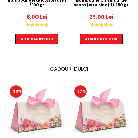
Bomboane Frutic Asortate 1
Bomboane Chisinaul de
Ca
/ 190 gr
seara (cu visina) 1 / 250 gr
8,00 Lei
29,00 Lei
ADAUGA IN COS
ADAUGA IN COS
CADOURI DULCI
-39%
-27%